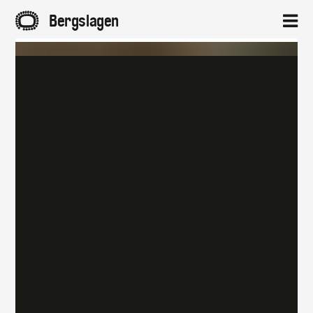
A
Bergslagen
2
Hem
Aktuellt
Projekt
Om
Kontakt