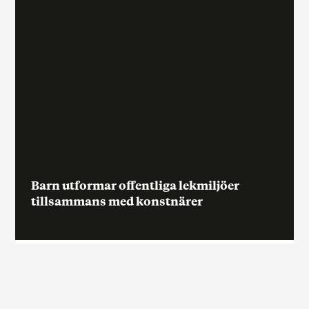
Barn utformar offentliga lekmiljöer
tillsammans med konstnärer
Barn utformar offentliga lekmiljöer
tillsammans med konstnärer