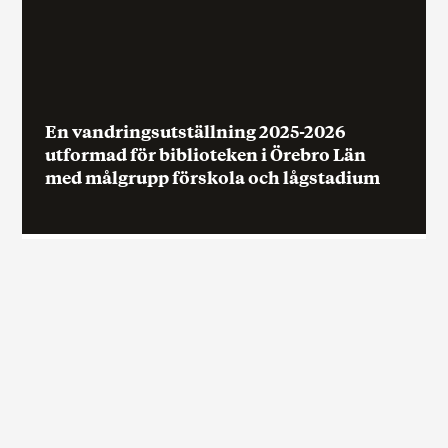
En vandringsutställning 2025-2026
utformad för biblioteken i Örebro Län
med målgrupp förskola och lågstadium
En vandringsutställning 2025-2026 utformad
för biblioteken i Örebro Län med målgrupp
förskola och lågstadium
Johan Ibrahim Adam
f. 1989 i Örebro, Har studerat på Konstfack, Stockholm.
Gerrit Rietveld Academie, Amsterdam. Örebro
Konstskola.