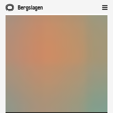
A
Bergslagen
2
Hem
Aktuellt
Projekt
Om
Kontakt